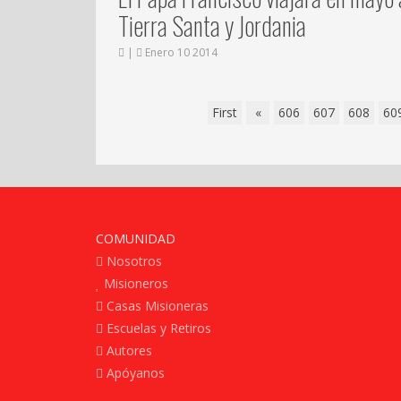
Tierra Santa y Jordania
|
Enero 10 2014
First
«
606
607
608
60
COMUNIDAD
Nosotros
Misioneros
Casas Misioneras
Escuelas y Retiros
Autores
Apóyanos