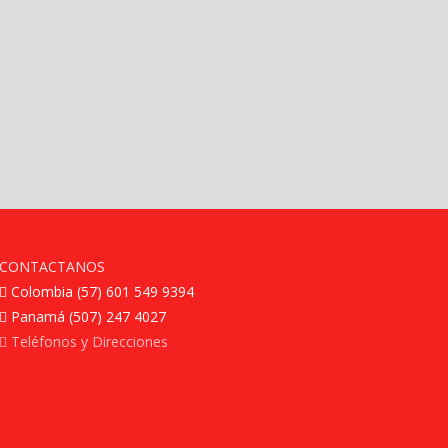
CONTACTANOS
Colombia (57) 601 549 9394
Panamá (507) 247 4027
Teléfonos y Direcciones