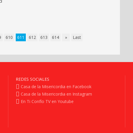
9
610
611
612
613
614
»
Last
REDES SOCIALES
Casa de la Misericordia en Facebook
Casa de la Misericordia en Instagram
En Ti Confío TV en Youtube