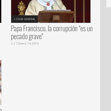
CDLM GENERAL
Papa Francisco, la corrupción "es un
pecado grave"
|
Enero 14 2014
a