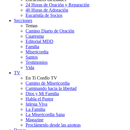
24 Horas de Oración y Reparación
40 Horas de Adoración
Eucaristía de Socios
Secciones
Temas
Camino Diario de Oración
Cuaresma
Editorial MDD
Familia
Misericordia
Santos
Testimonios
Vida
TV
En Ti Confío TV
Camino de Misericordia
Caminando hacia la libertad
Dios y Mi Familia
Habla el Pastor
Iglesia Viva
La Familia
La Misericordia Sana
Magazine
Proclámenlo desde las azoteas