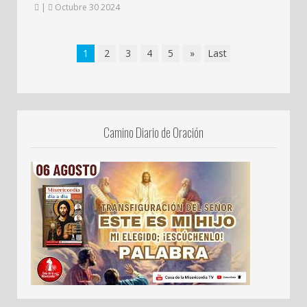
|
Octubre 30 2024
1
2
3
4
5
»
Last
Camino Diario de Oración