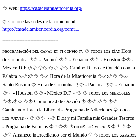
⯑️ Web:
https://casadelamisericordia.org/
⯑ Conoce las sedes de la comunidad
https://casadelamisericordia.org/comu...
------------------------------------
ᴩʀᴏɢʀᴀᴍᴀᴄɪóɴ ᴅᴇʟ ᴄᴀɴᴀʟ ᴇɴ ᴛɪ ᴄᴏɴꜰɪᴏ ᴛᴠ ⯑ ᴛᴏᴅᴏꜱ ʟᴏꜱ ᴅíᴀꜱ Hora
de Colombia ⯑⯑ - Panamá ⯑⯑ - Ecuador ⯑⯑ - Houston ⯑⯑ -
México D.F ⯑⯑ ⯑⯑:⯑⯑ ⯑⯑ Camino Diario de Oración con la
Palabra ⯑⯑:⯑⯑ ⯑⯑ Hora de la Misericordia ⯑⯑:⯑⯑ ⯑⯑
Santo Rosario ⯑ Hora de Colombia ⯑⯑ - Panamá ⯑⯑ - Ecuador
⯑⯑ - Houston ⯑⯑ - México D.F ⯑⯑ ⯑ ᴛᴏᴅᴏꜱ ʟᴏꜱ ᴍɪᴇʀᴄᴏʟᴇꜱ
⯑⯑:⯑⯑ ⯑⯑ Comunidad de Oración ⯑ ⯑⯑:⯑⯑ ⯑⯑
Caminando Hacia la Libertad - Programa de Adicciones ⯑ᴛᴏᴅᴏꜱ
ʟᴏꜱ ᴊᴜᴇᴠᴇꜱ ⯑⯑:⯑⯑ ⯑⯑ Dios y mi Familia mis Grandes Tesoros
- Programa de Familias ⯑‍⯑‍⯑‍⯑ ⯑ᴛᴏᴅᴏꜱ ʟᴏꜱ ᴠɪᴇʀɴᴇꜱ ⯑⯑:⯑⯑
⯑⯑ Amanece intercediendo por el Mundo ⯑ ⯑ᴛᴏᴅᴏꜱ ʟᴏꜱ ꜱᴀʙᴀᴅᴏꜱ