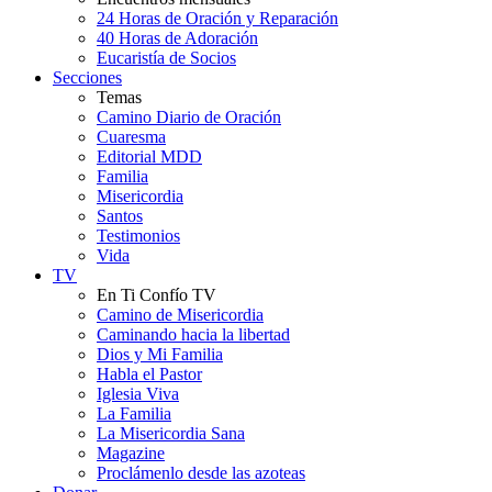
24 Horas de Oración y Reparación
40 Horas de Adoración
Eucaristía de Socios
Secciones
Temas
Camino Diario de Oración
Cuaresma
Editorial MDD
Familia
Misericordia
Santos
Testimonios
Vida
TV
En Ti Confío TV
Camino de Misericordia
Caminando hacia la libertad
Dios y Mi Familia
Habla el Pastor
Iglesia Viva
La Familia
La Misericordia Sana
Magazine
Proclámenlo desde las azoteas