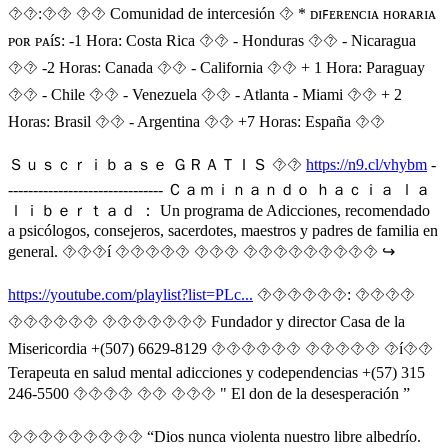
⯑⯑:⯑⯑ ⯑⯑ Comunidad de intercesión ⯑ * ᴅɪꜰᴇʀᴇɴᴄɪᴀ ʜᴏʀᴀʀɪᴀ
ᴩᴏʀ ᴩᴀíꜱ: -1 Hora: Costa Rica ⯑⯑ - Honduras ⯑⯑ - Nicaragua
⯑⯑ -2 Horas: Canada ⯑⯑ - California ⯑⯑ + 1 Hora: Paraguay
⯑⯑ - Chile ⯑⯑ - Venezuela ⯑⯑ - Atlanta - Miami ⯑⯑ + 2
Horas: Brasil ⯑⯑ - Argentina ⯑⯑ +7 Horas: España ⯑⯑
Ｓｕｓｃｒｉｂａｓｅ ＧＲＡＴＩＳ ⯑⯑
https://n9.cl/vhybm
-
------------------------------- Ｃａｍｉｎａｎｄｏ ｈａｃｉａ ｌａ
ｌｉｂｅｒｔａｄ ： Un programa de Adicciones, recomendado
a psicólogos, consejeros, sacerdotes, maestros y padres de familia en
general. ⯑⯑⯑í ⯑⯑⯑⯑⯑ ⯑⯑⯑ ⯑⯑⯑⯑⯑⯑⯑⯑⯑ ↪️
https://youtube.com/playlist?list=PLc...
⯑⯑⯑⯑⯑⯑: ⯑⯑⯑⯑
⯑⯑⯑⯑⯑⯑ ⯑⯑⯑⯑⯑⯑⯑ Fundador y director Casa de la
Misericordia +(507) 6629-8129 ⯑⯑⯑⯑⯑⯑ ⯑⯑⯑⯑⯑ ⯑í⯑⯑
Terapeuta en salud mental adicciones y codependencias +(57) 315
246-5500 ⯑⯑⯑⯑ ⯑⯑ ⯑⯑⯑ " El don de la desesperación ”
⯑⯑⯑⯑⯑⯑⯑⯑⯑ “Dios nunca violenta nuestro libre albedrío.