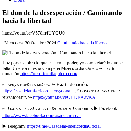
Donar
El don de la desesperación / Caminando
hacia la libertad
https://youtu.be/V578m4UYQU0
|
Miércoles, 30 Octubre 2024
Caminando hacia la libertad
Haz por esta obra lo que esta en tu poder, yo completaré lo que te
falta. Únete a nuestra Campaña Misericordia Quiero↪️ Haz tu
donación
https://misericordiaquiero.com/
✅ ᴀᴩᴏyᴀ ɴᴜᴇꜱᴛʀᴀ ᴍɪꜱɪóɴ: ↪️ Haz tu donación:
https://casadelamisericordia.org/dona...
✅ ᴄᴏɴᴏᴄᴇ ʟᴀ ᴄᴀꜱᴀ ᴅᴇ ʟᴀ
ᴍɪꜱᴇʀɪᴄᴏʀᴅɪᴀ ↪️
https://youtu.be/veOHDEA2vKA
✅ ꜱɪɢᴜᴇ ᴀ ʟᴀ ᴄᴀꜱᴀ ᴀ ʟᴀ ᴄᴀꜱᴀ ᴅᴇ ʟᴀ ᴍɪꜱᴇʀɪᴄᴏʀᴅɪᴀ ▶️ Facebook:
https://www.facebook.com/casadelamise...
▶️ Telegram:
https://t.me/CasadelaMisericordiaOficial