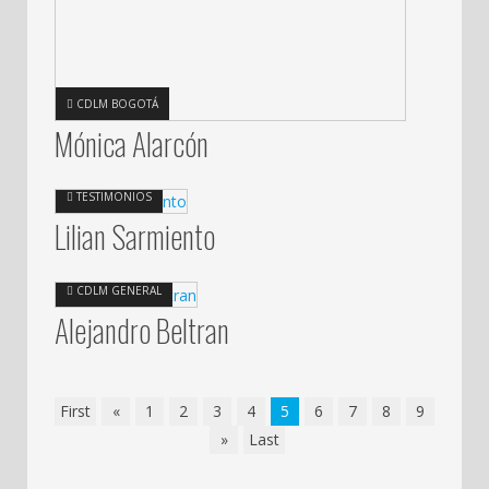
CDLM BOGOTÁ
Mónica Alarcón
TESTIMONIOS
Lilian Sarmiento
CDLM GENERAL
Alejandro Beltran
First
«
1
2
3
4
5
6
7
8
9
»
Last