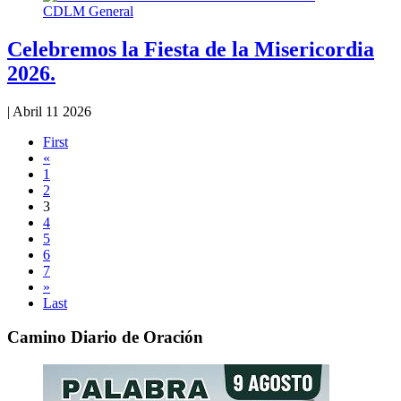
CDLM General
Celebremos la Fiesta de la Misericordia
2026.
|
Abril 11 2026
First
«
1
2
3
4
5
6
7
»
Last
Camino Diario de Oración