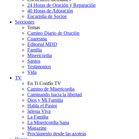
24 Horas de Oración y Reparación
40 Horas de Adoración
Eucaristía de Socios
Secciones
Temas
Camino Diario de Oración
Cuaresma
Editorial MDD
Familia
Misericordia
Santos
Testimonios
Vida
TV
En Ti Confío TV
Camino de Misericordia
Caminando hacia la libertad
Dios y Mi Familia
Habla el Pastor
Iglesia Viva
La Familia
La Misericordia Sana
Magazine
Proclámenlo desde las azoteas