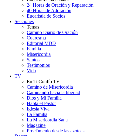
24 Horas de Oración y Reparación
40 Horas de Adoración
Eucaristía de Socios
Secciones
Temas
Camino Diario de Oración
Cuaresma
Editorial MDD
Familia
Misericordia
Santos
Testimonios
Vida
TV
En Ti Confío TV
Camino de Misericordia
Caminando hacia la libertad
Dios y Mi Familia
Habla el Pastor
Iglesia Viva
La Familia
La Misericordia Sana
Magazine
Proclámenlo desde las azoteas