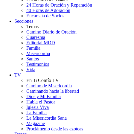
24 Horas de Oración y Reparación
40 Horas de Adoración
Eucaristía de Socios
Secciones
Temas
Camino Diario de Oración
Cuaresma
Editorial MDD
Familia
Misericordia
Santos
Testimonios
Vida
TV
En Ti Confío TV
Camino de Misericordia
Caminando hacia la libertad
Dios y Mi Familia
Habla el Pastor
Iglesia Viva
La Familia
La Misericordia Sana
Magazine
Proclámenlo desde las azoteas