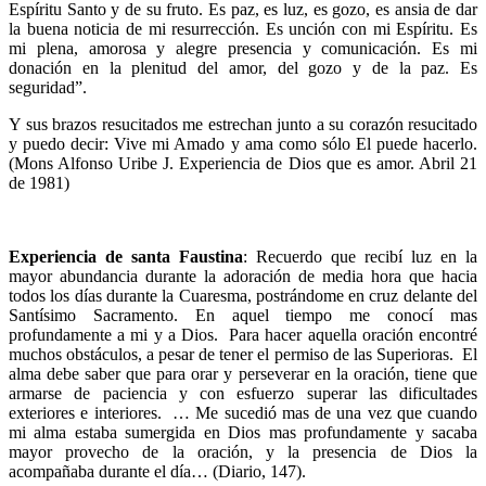
Espíritu Santo y de su fruto. Es paz, es luz, es gozo, es ansia de dar
la buena noticia de mi resurrección. Es unción con mi Espíritu. Es
mi plena, amorosa y alegre presencia y comunicación. Es mi
donación en la plenitud del amor, del gozo y de la paz. Es
seguridad”.
Y sus brazos resucitados me estrechan junto a su corazón resucitado
y puedo decir: Vive mi Amado y ama como sólo El puede hacerlo.
(Mons Alfonso Uribe J. Experiencia de Dios que es amor. Abril 21
de 1981)
Experiencia de santa Faustina
: Recuerdo que recibí luz en la
mayor abundancia durante la adoración de media hora que hacia
todos los días durante la Cuaresma, postrándome en cruz delante del
Santísimo Sacramento. En aquel tiempo me conocí mas
profundamente a mi y a Dios. Para hacer aquella oración encontré
muchos obstáculos, a pesar de tener el permiso de las Superioras. El
alma debe saber que para orar y perseverar en la oración, tiene que
armarse de paciencia y con esfuerzo superar las dificultades
exteriores e interiores. … Me sucedió mas de una vez que cuando
mi alma estaba sumergida en Dios mas profundamente y sacaba
mayor provecho de la oración, y la presencia de Dios la
acompañaba durante el día… (Diario, 147).