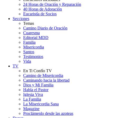
24 Horas de Oración y Reparación
40 Horas de Adoración
Eucaristía de Socios
Secciones
Temas
Camino Diario de Oración
Cuaresma
Editorial MDD
Familia
Misericordia
Santos
Testimonios
Vida
TV
En Ti Confío TV
Camino de Misericordia
Caminando hacia la libertad
Dios y Mi Familia
Habla el Pastor
Iglesia Viva
La Familia
La Misericordia Sana
Magazine
Proclámenlo desde las azoteas