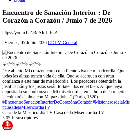
Donar
Encuentro de Sanación Interior : De
Corazón a Corazón / Junio 7 de 2026
https://youtu.be/-BcAIqLjK-A
|
Viernes, 05 Junio 2026
CDLM General
⯑⯑⯑⯑⯑⯑⯑⯑⯑
“He abierto Mi corazón como una fuente viva de misericordia. Que
todas las almas tomen vida de ella. Que se acerquen con gran
confianza a este mar de misericordia. Los pecadores obtendrán la
justificación y los justos serán fortalecidos en el bien. Al que haya
depositado su confianza en Mi misericordia, en la hora de la muerte
le colmaré el alma con Mi paz divina” (Dario, 1520)
#EncuentroSanaciónInteriorDeCorazónaCorazón
#MisionerosdelaMise
#CasadelaMisericordiaTV
Casa de la Misericordia TV Casa de la Misericordia TV
5.05 K suscriptores