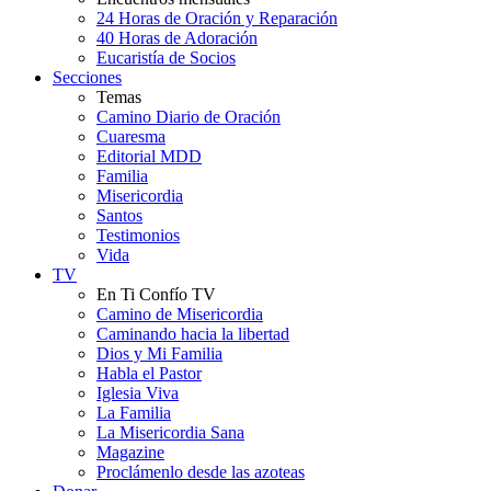
24 Horas de Oración y Reparación
40 Horas de Adoración
Eucaristía de Socios
Secciones
Temas
Camino Diario de Oración
Cuaresma
Editorial MDD
Familia
Misericordia
Santos
Testimonios
Vida
TV
En Ti Confío TV
Camino de Misericordia
Caminando hacia la libertad
Dios y Mi Familia
Habla el Pastor
Iglesia Viva
La Familia
La Misericordia Sana
Magazine
Proclámenlo desde las azoteas