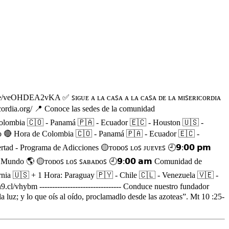
utu.be/veOHDEA2vKA ✅ ꜱɪɢᴜᴇ ᴀ ʟᴀ ᴄᴀꜱᴀ ᴀ ʟᴀ ᴄᴀꜱᴀ ᴅᴇ ʟᴀ ᴍɪꜱᴇʀɪᴄᴏʀᴅɪᴀ
icordia.org/ 📍 Conoce las sedes de la comunidad
 de Colombia 🇨🇴 - Panamá 🇵🇦 - Ecuador 🇪🇨 - Houston 🇺🇸 -
ario 🔴 Hora de Colombia 🇨🇴 - Panamá 🇵🇦 - Ecuador 🇪🇨 -
tad - Programa de Adicciones 🟡ᴛᴏᴅᴏꜱ ʟᴏꜱ ᴊᴜᴇᴠᴇꜱ 🕘𝟵:𝟬𝟬 𝗽𝗺
 el Mundo 🌎 🟡ᴛᴏᴅᴏꜱ ʟᴏꜱ ꜱᴀʙᴀᴅᴏꜱ 🕘𝟵:𝟬𝟬 𝗮𝗺 Comunidad de
rnia 🇺🇸 + 1 Hora: Paraguay 🇵🇾 - Chile 🇨🇱 - Venezuela 🇻🇪 -
 -------------------------------- Conduce nuestro fundador
a luz; y lo que oís al oído, proclamadlo desde las azoteas”. Mt 10 :25-