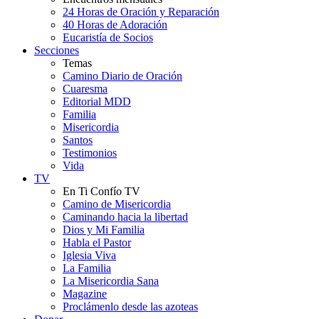
24 Horas de Oración y Reparación
40 Horas de Adoración
Eucaristía de Socios
Secciones
Temas
Camino Diario de Oración
Cuaresma
Editorial MDD
Familia
Misericordia
Santos
Testimonios
Vida
TV
En Ti Confío TV
Camino de Misericordia
Caminando hacia la libertad
Dios y Mi Familia
Habla el Pastor
Iglesia Viva
La Familia
La Misericordia Sana
Magazine
Proclámenlo desde las azoteas