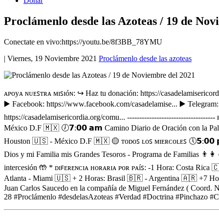
Donar
Proclámenlo desde las Azoteas / 19 de Nov
Conectate en vivo:https://youtu.be/8f3BB_78YMU
|
Viernes, 19 Noviembre 2021
Proclámenlo desde las azoteas
ᴀᴩᴏyᴀ ɴᴜᴇꜱᴛʀᴀ ᴍɪꜱɪóɴ: ↪️ Haz tu donación: https://casadelamiseric
▶️ Facebook: https://www.facebook.com/casadelamise... ▶️ Telegram: h
https://casadelamisericordia.org/comu... ----------------------------
México D.F 🇲🇽 🕖𝟳:𝟬𝟬 𝗮𝗺 Camino Diario de Oración con la Pal
Houston 🇺🇸 - México D.F 🇲🇽 🟡 ᴛᴏᴅᴏꜱ ʟᴏꜱ ᴍɪᴇʀᴄᴏʟᴇꜱ 🕔𝟱:𝟬𝟬 
Dios y mi Familia mis Grandes Tesoros - Programa de Familias 👨‍👩
intercesión 🤲 * ᴅɪꜰᴇʀᴇɴᴄɪᴀ ʜᴏʀᴀʀɪᴀ ᴩᴏʀ ᴩᴀíꜱ: -1 Hora: Costa Rica 
Atlanta - Miami 🇺🇸 + 2 Horas: Brasil 🇧🇷 - Argentina 🇦🇷 +
Juan Carlos Saucedo en la compañía de Miguel Fernández ( Coord. Nacion
28 #Proclámenlo #desdelasAzoteas #Verdad #Doctrina #Pinchazo #Ca