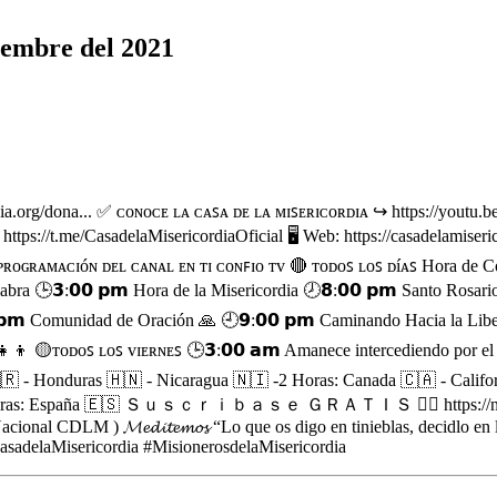
iembre del 2021
ordia.org/dona... ✅ ᴄᴏɴᴏᴄᴇ ʟᴀ ᴄᴀꜱᴀ ᴅᴇ ʟᴀ ᴍɪꜱᴇʀɪᴄᴏʀᴅɪᴀ ↪️ https://yo
ttps://t.me/CasadelaMisericordiaOficial 🖥️ Web: https://casadelamiser
-------- ᴩʀᴏɢʀᴀᴍᴀᴄɪóɴ ᴅᴇʟ ᴄᴀɴᴀʟ ᴇɴ ᴛɪ ᴄᴏɴꜰɪᴏ ᴛᴠ 🔴 ᴛᴏᴅᴏꜱ ʟᴏꜱ ᴅíᴀꜱ Hora
abra 🕒𝟯:𝟬𝟬 𝗽𝗺 Hora de la Misericordia 🕗𝟴:𝟬𝟬 𝗽𝗺 Santo Ros
𝗺 Comunidad de Oración 🙏 🕘𝟵:𝟬𝟬 𝗽𝗺 Caminando Hacia la Liber
‍👧‍👦 🟡ᴛᴏᴅᴏꜱ ʟᴏꜱ ᴠɪᴇʀɴᴇꜱ 🕒𝟯:𝟬𝟬 𝗮𝗺 Amanece intercediendo por
🇨🇷 - Honduras 🇭🇳 - Nicaragua 🇳🇮 -2 Horas: Canada 🇨🇦 - Califo
7 Horas: España 🇪🇸 Ｓｕｓｃｒｉｂａｓｅ ＧＲＡＴＩＳ 👇🏼 https://n9.cl/vhybm
al CDLM ) 𝓜𝓮𝓭𝓲𝓽𝓮𝓶𝓸𝓼 “Lo que os digo en tinieblas, decidlo en l
sadelaMisericordia #MisionerosdelaMisericordia