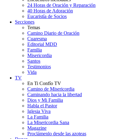
24 Horas de Oración y Reparación
40 Horas de Adoración
Eucaristía de Socios
Secciones
Temas
Camino Diario de Oración
Cuaresma
Editorial MDD
Familia
Misericordia
Santos
Testimonios
Vida
TV
En Ti Confío TV
Camino de Misericordia
Caminando hacia la libertad
Dios y Mi Familia
Habla el Pastor
Iglesia Viva
La Familia
La Misericordia Sana
Magazine
Proclámenlo desde las azoteas