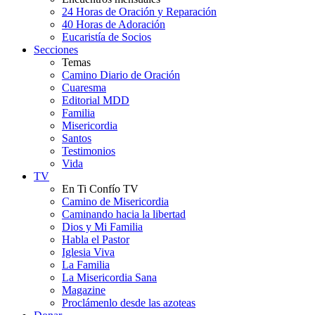
24 Horas de Oración y Reparación
40 Horas de Adoración
Eucaristía de Socios
Secciones
Temas
Camino Diario de Oración
Cuaresma
Editorial MDD
Familia
Misericordia
Santos
Testimonios
Vida
TV
En Ti Confío TV
Camino de Misericordia
Caminando hacia la libertad
Dios y Mi Familia
Habla el Pastor
Iglesia Viva
La Familia
La Misericordia Sana
Magazine
Proclámenlo desde las azoteas