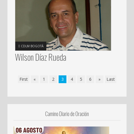
CDLM BOGOTÁ
Wilson Díaz Rueda
First
«
1
2
3
4
5
6
»
Last
Camino Diario de Oración