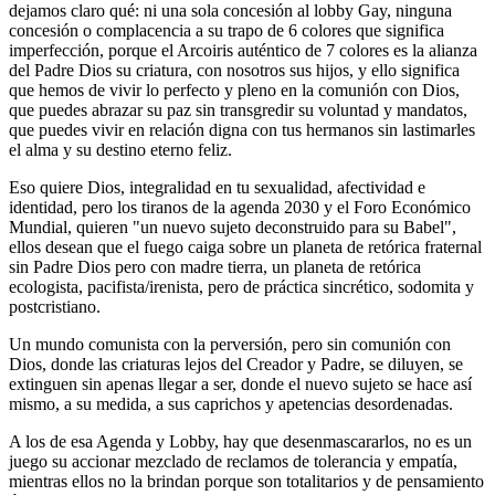
dejamos claro qué: ni una sola concesión al lobby Gay, ninguna
concesión o complacencia a su trapo de 6 colores que significa
imperfección, porque el Arcoiris auténtico de 7 colores es la alianza
del Padre Dios su criatura, con nosotros sus hijos, y ello significa
que hemos de vivir lo perfecto y pleno en la comunión con Dios,
que puedes abrazar su paz sin transgredir su voluntad y mandatos,
que puedes vivir en relación digna con tus hermanos sin lastimarles
el alma y su destino eterno feliz.
Eso quiere Dios, integralidad en tu sexualidad, afectividad e
identidad, pero los tiranos de la agenda 2030 y el Foro Económico
Mundial, quieren "un nuevo sujeto deconstruido para su Babel",
ellos desean que el fuego caiga sobre un planeta de retórica fraternal
sin Padre Dios pero con madre tierra, un planeta de retórica
ecologista, pacifista/irenista, pero de práctica sincrético, sodomita y
postcristiano.
Un mundo comunista con la perversión, pero sin comunión con
Dios, donde las criaturas lejos del Creador y Padre, se diluyen, se
extinguen sin apenas llegar a ser, donde el nuevo sujeto se hace así
mismo, a su medida, a sus caprichos y apetencias desordenadas.
A los de esa Agenda y Lobby, hay que desenmascararlos, no es un
juego su accionar mezclado de reclamos de tolerancia y empatía,
mientras ellos no la brindan porque son totalitarios y de pensamiento