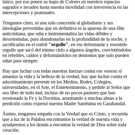
único, por eso ponen su trapo de Colores en nuestros espacios
sagrados e invaden hasta nuestra movilidad con irreverencia en las
intercepciones y peatonales.
Tengamos claro, ni una sola concesión al globalismo y sus
ideologías pervertidas que en definitiva es la apuesta de una élite
anticristiana, que odia e instrumentaliza las vidas débiles y
desorientadas, para abandonarlas en la profundidad de la noche, y
sacrificarlas en el estéril
"orgullo"
, en ese deformante y resentido
orgullo que sacó del mismo cielo a algunos ángeles, convirtiéndolos
en rebeldes, caídos y deformándolos en demonios que solo pueden
odiar para siempre.
Hay que luchar con todas nuestras fuerzas contra ese veneno sí
amamos la vida y la belleza de la verdad, hay que luchar contra el
adoctrinamiento presente en los Medios, Redes, Colegios,
universidades, en el Arte, el Entretenimiento, y pedirle al Señor que
nos libre de todo mal, incluso de no pocos pastores que han
erosionado la Fe y la Doctrina, arrastrando a muchas almas a la
perdición como expresó nuestra Madre Santísima en Garabandal.
Ánimo, tengamos empatía con la Verdad que es Cristo, y recuerda
que a luz de la Palabra encontramos la verdad de nuestra vida y
ayudaremos a los demás a encontrar la verdad de Dios sobre toda
creación.