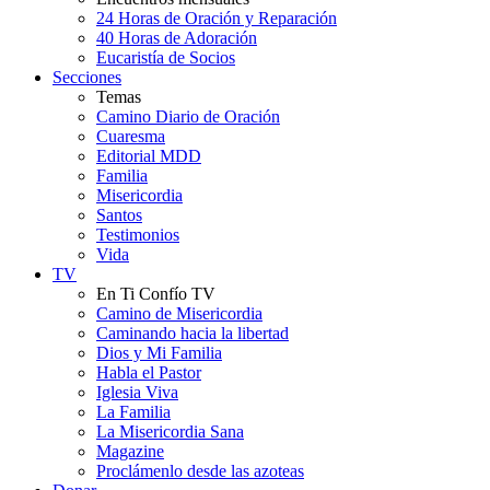
24 Horas de Oración y Reparación
40 Horas de Adoración
Eucaristía de Socios
Secciones
Temas
Camino Diario de Oración
Cuaresma
Editorial MDD
Familia
Misericordia
Santos
Testimonios
Vida
TV
En Ti Confío TV
Camino de Misericordia
Caminando hacia la libertad
Dios y Mi Familia
Habla el Pastor
Iglesia Viva
La Familia
La Misericordia Sana
Magazine
Proclámenlo desde las azoteas