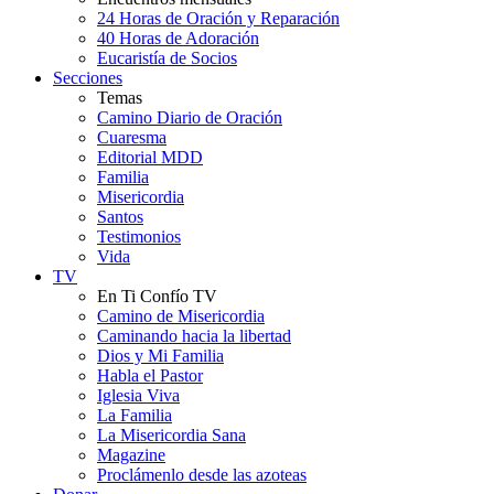
24 Horas de Oración y Reparación
40 Horas de Adoración
Eucaristía de Socios
Secciones
Temas
Camino Diario de Oración
Cuaresma
Editorial MDD
Familia
Misericordia
Santos
Testimonios
Vida
TV
En Ti Confío TV
Camino de Misericordia
Caminando hacia la libertad
Dios y Mi Familia
Habla el Pastor
Iglesia Viva
La Familia
La Misericordia Sana
Magazine
Proclámenlo desde las azoteas