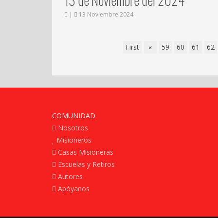
|
13 Noviembre 2024
First
«
59
60
61
62
COMUNIDAD
Nosotros
Misioneros
Casas Misioneras
Escuelas y Retiros
Autores
Apóyanos