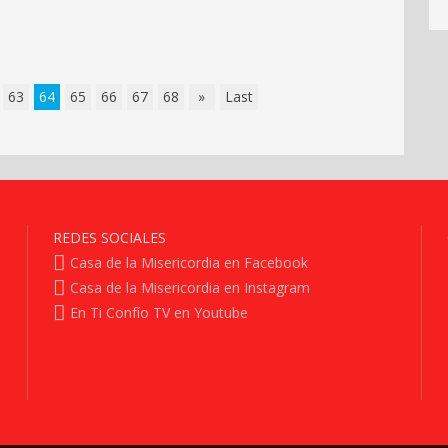
63
64
65
66
67
68
»
Last
REDES SOCIALES
Casa de la Misericordia en Facebook
Casa de la Misericordia en Instagram
En Ti Confío TV en Youtube