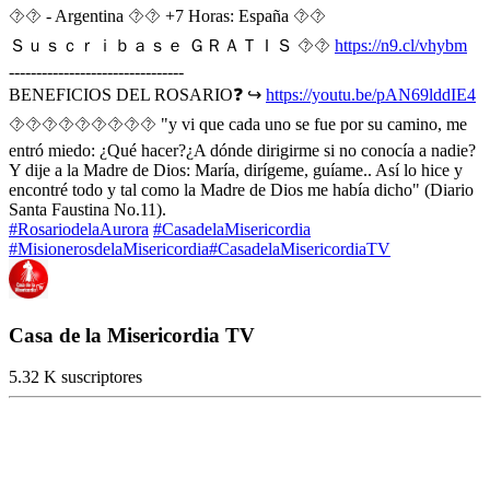
⯑⯑ - Argentina ⯑⯑ +7 Horas: España ⯑⯑
Ｓｕｓｃｒｉｂａｓｅ ＧＲＡＴＩＳ ⯑⯑
https://n9.cl/vhybm
--------------------------------
BENEFICIOS DEL ROSARIO❓ ↪️
https://youtu.be/pAN69lddIE4
⯑⯑⯑⯑⯑⯑⯑⯑⯑ "y vi que cada uno se fue por su camino, me
entró miedo: ¿Qué hacer?¿A dónde dirigirme si no conocía a nadie?
Y dije a la Madre de Dios: María, dirígeme, guíame.. Así lo hice y
encontré todo y tal como la Madre de Dios me había dicho" (Diario
Santa Faustina No.11).
#RosariodelaAurora
#CasadelaMisericordia
#MisionerosdelaMisericordia
#CasadelaMisericordiaTV
Casa de la Misericordia TV
5.32 K suscriptores