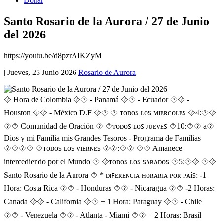
Donar
Santo Rosario de la Aurora / 27 de Junio
del 2026
https://youtu.be/d8pzrAIKZyM
|
Jueves, 25 Junio 2026
Rosario de Aurora
⯑ Hora de Colombia ⯑⯑ - Panamá ⯑⯑ - Ecuador ⯑⯑ -
Houston ⯑⯑ - México D.F ⯑⯑ ⯑ ᴛᴏᴅᴏꜱ ʟᴏꜱ ᴍɪᴇʀᴄᴏʟᴇꜱ ⯑4:⯑⯑
⯑⯑ Comunidad de Oración ⯑ ⯑ᴛᴏᴅᴏꜱ ʟᴏꜱ ᴊᴜᴇᴠᴇꜱ ⯑10:⯑⯑ a⯑
Dios y mi Familia mis Grandes Tesoros - Programa de Familias
⯑‍⯑‍⯑‍⯑ ⯑ᴛᴏᴅᴏꜱ ʟᴏꜱ ᴠɪᴇʀɴᴇꜱ ⯑⯑:⯑⯑ ⯑⯑ Amanece
intercediendo por el Mundo ⯑ ⯑ᴛᴏᴅᴏꜱ ʟᴏꜱ ꜱᴀʙᴀᴅᴏꜱ ⯑5:⯑⯑ ⯑⯑
Santo Rosario de la Aurora ⯑ * ᴅɪꜰᴇʀᴇɴᴄɪᴀ ʜᴏʀᴀʀɪᴀ ᴩᴏʀ ᴩᴀíꜱ: -1
Hora: Costa Rica ⯑⯑ - Honduras ⯑⯑ - Nicaragua ⯑⯑ -2 Horas:
Canada ⯑⯑ - California ⯑⯑ + 1 Hora: Paraguay ⯑⯑ - Chile
⯑⯑ - Venezuela ⯑⯑ - Atlanta - Miami ⯑⯑ + 2 Horas: Brasil