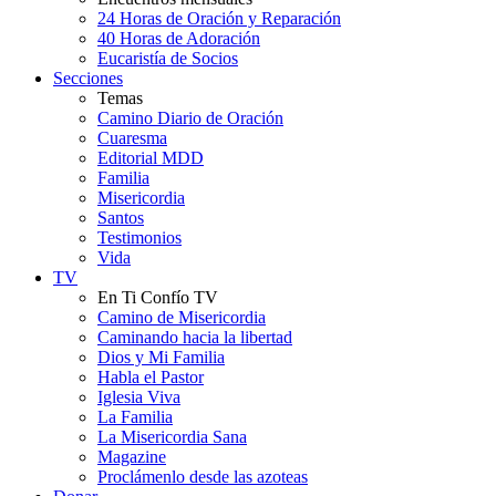
24 Horas de Oración y Reparación
40 Horas de Adoración
Eucaristía de Socios
Secciones
Temas
Camino Diario de Oración
Cuaresma
Editorial MDD
Familia
Misericordia
Santos
Testimonios
Vida
TV
En Ti Confío TV
Camino de Misericordia
Caminando hacia la libertad
Dios y Mi Familia
Habla el Pastor
Iglesia Viva
La Familia
La Misericordia Sana
Magazine
Proclámenlo desde las azoteas