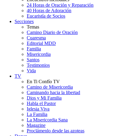
24 Horas de Oración y Reparación
40 Horas de Adoración
Eucaristía de Socios
Secciones
Temas
Camino Diario de Oración
Cuaresma
Editorial MDD
Familia
Misericordia
Santos
Testimonios
Vida
TV
En Ti Confío TV
Camino de Misericordia
Caminando hacia la libertad
Dios y Mi Familia
Habla el Pastor
Iglesia Viva
La Familia
La Misericordia Sana
Magazine
Proclámenlo desde las azoteas