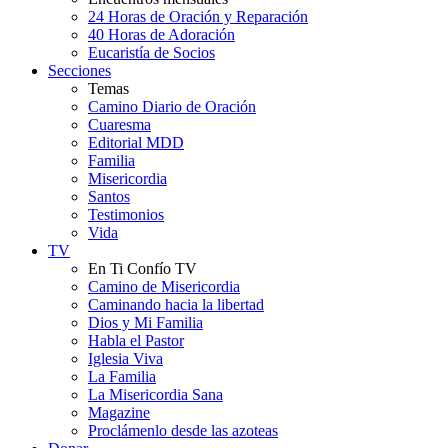
24 Horas de Oración y Reparación
40 Horas de Adoración
Eucaristía de Socios
Secciones
Temas
Camino Diario de Oración
Cuaresma
Editorial MDD
Familia
Misericordia
Santos
Testimonios
Vida
TV
En Ti Confío TV
Camino de Misericordia
Caminando hacia la libertad
Dios y Mi Familia
Habla el Pastor
Iglesia Viva
La Familia
La Misericordia Sana
Magazine
Proclámenlo desde las azoteas