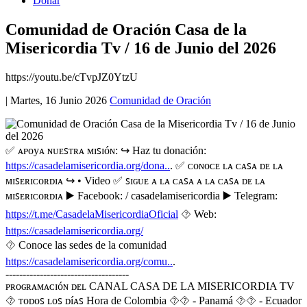
Donar
Comunidad de Oración Casa de la
Misericordia Tv / 16 de Junio del 2026
https://youtu.be/cTvpJZ0YtzU
|
Martes, 16 Junio 2026
Comunidad de Oración
✅ ᴀᴩᴏyᴀ ɴᴜᴇꜱᴛʀᴀ ᴍɪꜱɪóɴ: ↪️ Haz tu donación:
https://casadelamisericordia.org/dona..
. ✅ ᴄᴏɴᴏᴄᴇ ʟᴀ ᴄᴀꜱᴀ ᴅᴇ ʟᴀ
ᴍɪꜱᴇʀɪᴄᴏʀᴅɪᴀ ↪️ • Video ✅ ꜱɪɢᴜᴇ ᴀ ʟᴀ ᴄᴀꜱᴀ ᴀ ʟᴀ ᴄᴀꜱᴀ ᴅᴇ ʟᴀ
ᴍɪꜱᴇʀɪᴄᴏʀᴅɪᴀ ▶️ Facebook: / casadelamisericordia ▶️ Telegram:
https://t.me/CasadelaMisericordiaOficial
⯑️ Web:
https://casadelamisericordia.org/
⯑ Conoce las sedes de la comunidad
https://casadelamisericordia.org/comu..
.
------------------------------------
ᴩʀᴏɢʀᴀᴍᴀᴄɪóɴ ᴅᴇʟ CANAL CASA DE LA MISERICORDIA TV
⯑ ᴛᴏᴅᴏꜱ ʟᴏꜱ ᴅíᴀꜱ Hora de Colombia ⯑⯑ - Panamá ⯑⯑ - Ecuador