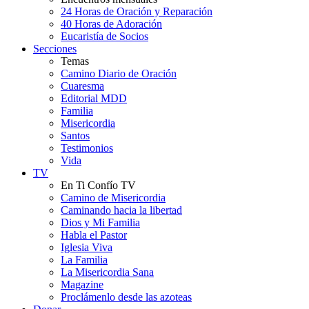
24 Horas de Oración y Reparación
40 Horas de Adoración
Eucaristía de Socios
Secciones
Temas
Camino Diario de Oración
Cuaresma
Editorial MDD
Familia
Misericordia
Santos
Testimonios
Vida
TV
En Ti Confío TV
Camino de Misericordia
Caminando hacia la libertad
Dios y Mi Familia
Habla el Pastor
Iglesia Viva
La Familia
La Misericordia Sana
Magazine
Proclámenlo desde las azoteas