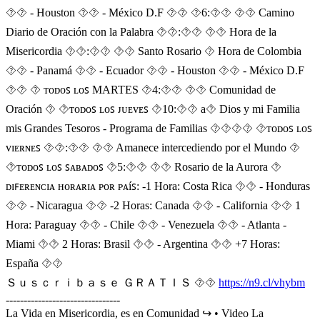
⯑⯑ - Houston ⯑⯑ - México D.F ⯑⯑ ⯑6:⯑⯑ ⯑⯑ Camino
Diario de Oración con la Palabra ⯑⯑:⯑⯑ ⯑⯑ Hora de la
Misericordia ⯑⯑:⯑⯑ ⯑⯑ Santo Rosario ⯑ Hora de Colombia
⯑⯑ - Panamá ⯑⯑ - Ecuador ⯑⯑ - Houston ⯑⯑ - México D.F
⯑⯑ ⯑ ᴛᴏᴅᴏꜱ ʟᴏꜱ MARTES ⯑4:⯑⯑ ⯑⯑ Comunidad de
Oración ⯑ ⯑ᴛᴏᴅᴏꜱ ʟᴏꜱ ᴊᴜᴇᴠᴇꜱ ⯑10:⯑⯑ a⯑ Dios y mi Familia
mis Grandes Tesoros - Programa de Familias ⯑‍⯑‍⯑‍⯑ ⯑ᴛᴏᴅᴏꜱ ʟᴏꜱ
ᴠɪᴇʀɴᴇꜱ ⯑⯑:⯑⯑ ⯑⯑ Amanece intercediendo por el Mundo ⯑
⯑ᴛᴏᴅᴏꜱ ʟᴏꜱ ꜱᴀʙᴀᴅᴏꜱ ⯑5:⯑⯑ ⯑⯑ Rosario de la Aurora ⯑
ᴅɪꜰᴇʀᴇɴᴄɪᴀ ʜᴏʀᴀʀɪᴀ ᴩᴏʀ ᴩᴀíꜱ: -1 Hora: Costa Rica ⯑⯑ - Honduras
⯑⯑ - Nicaragua ⯑⯑ -2 Horas: Canada ⯑⯑ - California ⯑⯑ 1
Hora: Paraguay ⯑⯑ - Chile ⯑⯑ - Venezuela ⯑⯑ - Atlanta -
Miami ⯑⯑ 2 Horas: Brasil ⯑⯑ - Argentina ⯑⯑ +7 Horas:
España ⯑⯑
Ｓｕｓｃｒｉｂａｓｅ ＧＲＡＴＩＳ ⯑⯑
https://n9.cl/vhybm
--------------------------------
La Vida en Misericordia, es en Comunidad ↪️ • Video La