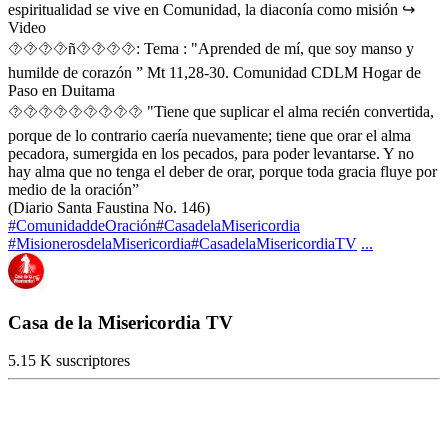
espiritualidad se vive en Comunidad, la diaconía como misión ↪
Video
⯑⯑⯑⯑ñ⯑⯑⯑⯑: Tema : "Aprended de mí, que soy manso y
humilde de corazón ” Mt 11,28-30. Comunidad CDLM Hogar de
Paso en Duitama
⯑⯑⯑⯑⯑⯑⯑⯑⯑ "Tiene que suplicar el alma recién convertida,
porque de lo contrario caería nuevamente; tiene que orar el alma
pecadora, sumergida en los pecados, para poder levantarse. Y no
hay alma que no tenga el deber de orar, porque toda gracia fluye por
medio de la oración”
(Diario Santa Faustina No. 146)
#ComunidaddeOración
#CasadelaMisericordia
#MisionerosdelaMisericordia
#CasadelaMisericordiaTV
...
Casa de la Misericordia TV
5.15 K suscriptores