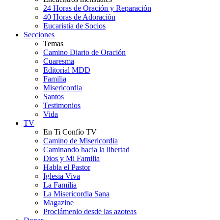
24 Horas de Oración y Reparación
40 Horas de Adoración
Eucaristía de Socios
Secciones
Temas
Camino Diario de Oración
Cuaresma
Editorial MDD
Familia
Misericordia
Santos
Testimonios
Vida
TV
En Ti Confío TV
Camino de Misericordia
Caminando hacia la libertad
Dios y Mi Familia
Habla el Pastor
Iglesia Viva
La Familia
La Misericordia Sana
Magazine
Proclámenlo desde las azoteas