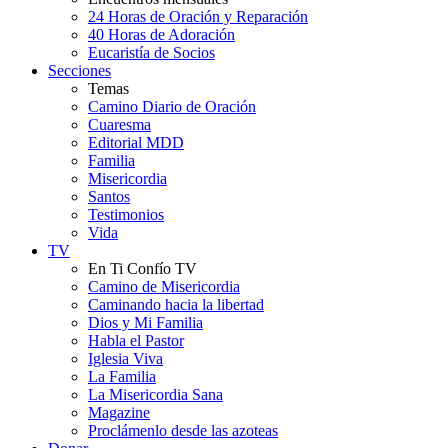
24 Horas de Oración y Reparación
40 Horas de Adoración
Eucaristía de Socios
Secciones
Temas
Camino Diario de Oración
Cuaresma
Editorial MDD
Familia
Misericordia
Santos
Testimonios
Vida
TV
En Ti Confío TV
Camino de Misericordia
Caminando hacia la libertad
Dios y Mi Familia
Habla el Pastor
Iglesia Viva
La Familia
La Misericordia Sana
Magazine
Proclámenlo desde las azoteas