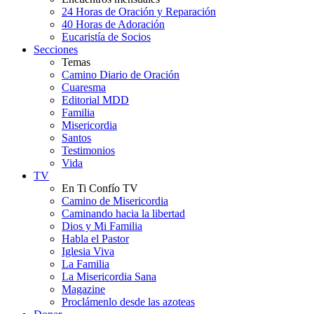
24 Horas de Oración y Reparación
40 Horas de Adoración
Eucaristía de Socios
Secciones
Temas
Camino Diario de Oración
Cuaresma
Editorial MDD
Familia
Misericordia
Santos
Testimonios
Vida
TV
En Ti Confío TV
Camino de Misericordia
Caminando hacia la libertad
Dios y Mi Familia
Habla el Pastor
Iglesia Viva
La Familia
La Misericordia Sana
Magazine
Proclámenlo desde las azoteas