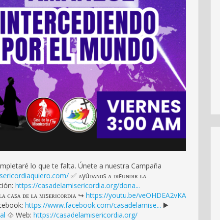
ompletaré lo que te falta. Únete a nuestra Campaña
isericordiaquiero.com/
✅ ᴀyúᴅᴀɴᴏꜱ ᴀ ᴅɪꜰᴜɴᴅɪʀ ʟᴀ
ción:
https://casadelamisericordia.org/dona...
ᴀ ᴄᴀꜱᴀ ᴅᴇ ʟᴀ ᴍɪꜱᴇʀɪᴄᴏʀᴅɪᴀ ↪️
https://youtu.be/veOHDEA2vKA
Facebook:
https://www.facebook.com/casadelamise...
▶️
al
⯑️ Web:
https://casadelamisericordia.org/