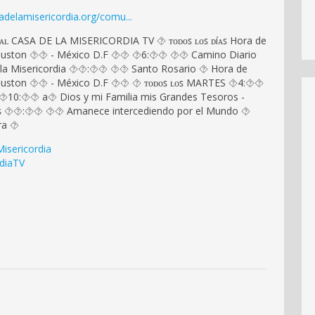
sadelamisericordia.org/comu...
ᴅᴇʟ ᴄᴀɴᴀʟ CASA DE LA MISERICORDIA TV ⯑ ᴛᴏᴅᴏꜱ ʟᴏꜱ ᴅíᴀꜱ Hora de
ouston ⯑⯑ - México D.F ⯑⯑ ⯑6:⯑⯑ ⯑⯑ Camino Diario
la Misericordia ⯑⯑:⯑⯑ ⯑⯑ Santo Rosario ⯑ Hora de
uston ⯑⯑ - México D.F ⯑⯑ ⯑ ᴛᴏᴅᴏꜱ ʟᴏꜱ MARTES ⯑4:⯑⯑
⯑10:⯑⯑ a⯑ Dios y mi Familia mis Grandes Tesoros -
ʀɴᴇꜱ ⯑⯑:⯑⯑ ⯑⯑ Amanece intercediendo por el Mundo ⯑
ra ⯑
isericordia
diaTV