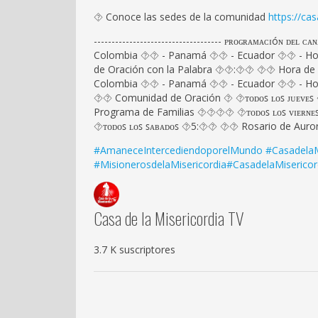
⯑ Conoce las sedes de la comunidad
https://ca
------------------------------------ ᴩʀᴏɢʀᴀᴍᴀᴄɪóɴ 
Colombia ⯑⯑ - Panamá ⯑⯑ - Ecuador ⯑⯑ - H
de Oración con la Palabra ⯑⯑:⯑⯑ ⯑⯑ Hora de 
Colombia ⯑⯑ - Panamá ⯑⯑ - Ecuador ⯑⯑ - Ho
⯑⯑ Comunidad de Oración ⯑ ⯑ᴛᴏᴅᴏꜱ ʟᴏꜱ ᴊᴜᴇᴠᴇꜱ 
Programa de Familias ⯑‍⯑‍⯑‍⯑ ⯑ᴛᴏᴅᴏꜱ ʟᴏꜱ ᴠɪᴇ
⯑ᴛᴏᴅᴏꜱ ʟᴏꜱ ꜱᴀʙᴀᴅᴏꜱ ⯑5:⯑⯑ ⯑⯑ Rosario de Auro
#AmaneceIntercediendoporelMundo
#CasadelaM
#MisionerosdelaMisericordia
#CasadelaMisericor
Casa de la Misericordia TV
3.7 K suscriptores