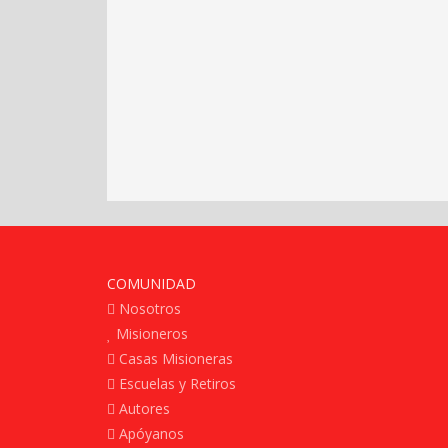
COMUNIDAD
Nosotros
Misioneros
Casas Misioneras
Escuelas y Retiros
Autores
Apóyanos