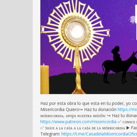
Haz por esta obra lo que esta en tu poder, yo c
Misericordia Quiero↪️ Haz tu donación
https://m
ᴍɪꜱᴇʀɪᴄᴏʀᴅɪᴀ, ᴀᴩᴏyᴀ ɴᴜᴇꜱᴛʀᴀ ᴍɪꜱɪóɴ: ↪️ Haz tu dona
https://www.patreon.com/misericordia
✅ ᴄᴏɴᴏᴄᴇ ʟ
✅ ꜱɪɢᴜᴇ ᴀ ʟᴀ ᴄᴀꜱᴀ ᴀ ʟᴀ ᴄᴀꜱᴀ ᴅᴇ ʟᴀ ᴍɪꜱᴇʀɪᴄᴏʀᴅɪᴀ ▶️ 
Telegram:
https://t.me/CasadelaMisericordiaOfici