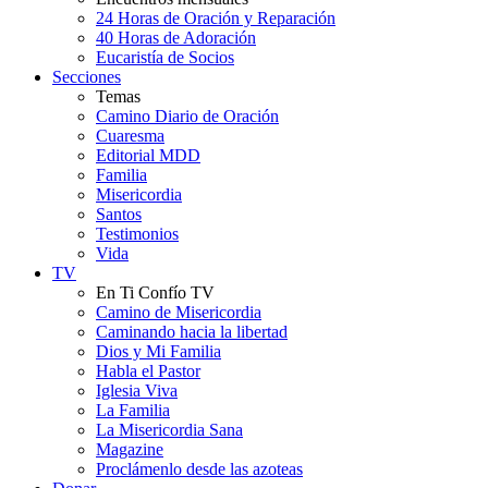
24 Horas de Oración y Reparación
40 Horas de Adoración
Eucaristía de Socios
Secciones
Temas
Camino Diario de Oración
Cuaresma
Editorial MDD
Familia
Misericordia
Santos
Testimonios
Vida
TV
En Ti Confío TV
Camino de Misericordia
Caminando hacia la libertad
Dios y Mi Familia
Habla el Pastor
Iglesia Viva
La Familia
La Misericordia Sana
Magazine
Proclámenlo desde las azoteas