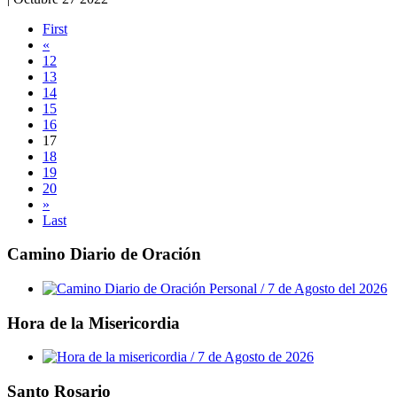
First
«
12
13
14
15
16
17
18
19
20
»
Last
Camino Diario de Oración
Hora de la Misericordia
Santo Rosario