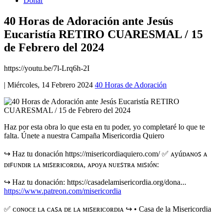
Donar
40 Horas de Adoración ante Jesús
Eucaristía RETIRO CUARESMAL / 15
de Febrero del 2024
https://youtu.be/7l-Lrq6h-2I
|
Miércoles, 14 Febrero 2024
40 Horas de Adoración
Haz por esta obra lo que esta en tu poder, yo completaré lo que te
falta. Únete a nuestra Campaña Misericordia Quiero
↪️ Haz tu donación https://misericordiaquiero.com/ ✅ ᴀyúᴅᴀɴᴏꜱ ᴀ
ᴅɪꜰᴜɴᴅɪʀ ʟᴀ ᴍɪꜱᴇʀɪᴄᴏʀᴅɪᴀ, ᴀᴩᴏyᴀ ɴᴜᴇꜱᴛʀᴀ ᴍɪꜱɪóɴ:
↪️ Haz tu donación: https://casadelamisericordia.org/dona...
https://www.patreon.com/misericordia
✅ ᴄᴏɴᴏᴄᴇ ʟᴀ ᴄᴀꜱᴀ ᴅᴇ ʟᴀ ᴍɪꜱᴇʀɪᴄᴏʀᴅɪᴀ ↪️ • Casa de la Misericordia