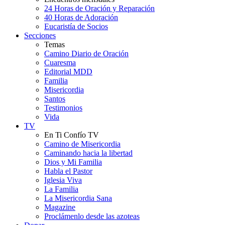
24 Horas de Oración y Reparación
40 Horas de Adoración
Eucaristía de Socios
Secciones
Temas
Camino Diario de Oración
Cuaresma
Editorial MDD
Familia
Misericordia
Santos
Testimonios
Vida
TV
En Ti Confío TV
Camino de Misericordia
Caminando hacia la libertad
Dios y Mi Familia
Habla el Pastor
Iglesia Viva
La Familia
La Misericordia Sana
Magazine
Proclámenlo desde las azoteas