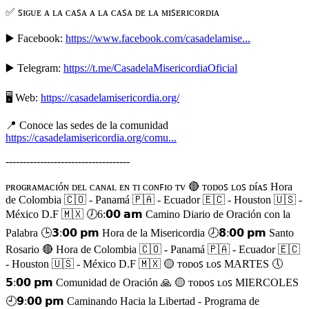
✅ ꜱɪɢᴜᴇ ᴀ ʟᴀ ᴄᴀꜱᴀ ᴀ ʟᴀ ᴄᴀꜱᴀ ᴅᴇ ʟᴀ ᴍɪꜱᴇʀɪᴄᴏʀᴅɪᴀ
▶️ Facebook:
https://www.facebook.com/casadelamise...
▶️ Telegram:
https://t.me/CasadelaMisericordiaOficial
🖥️ Web:
https://casadelamisericordia.org/
📍 Conoce las sedes de la comunidad
https://casadelamisericordia.org/comu...
------------------------------------
ᴩʀᴏɢʀᴀᴍᴀᴄɪóɴ ᴅᴇʟ ᴄᴀɴᴀʟ ᴇɴ ᴛɪ ᴄᴏɴꜰɪᴏ ᴛᴠ 🔴 ᴛᴏᴅᴏꜱ ʟᴏꜱ ᴅíᴀꜱ Hora
de Colombia 🇨🇴 - Panamá 🇵🇦 - Ecuador 🇪🇨 - Houston 🇺🇸 -
México D.F 🇲🇽 🕖6:𝟬𝟬 𝗮𝗺 Camino Diario de Oración con la
Palabra 🕒𝟯:𝟬𝟬 𝗽𝗺 Hora de la Misericordia 🕗𝟴:𝟬𝟬 𝗽𝗺 Santo
Rosario 🔴 Hora de Colombia 🇨🇴 - Panamá 🇵🇦 - Ecuador 🇪🇨
- Houston 🇺🇸 - México D.F 🇲🇽 🟡 ᴛᴏᴅᴏꜱ ʟᴏꜱ MARTES 🕔
𝟱:𝟬𝟬 𝗽𝗺 Comunidad de Oración 🙏 🟡 ᴛᴏᴅᴏꜱ ʟᴏꜱ MIERCOLES
🕘𝟵:𝟬𝟬 𝗽𝗺 Caminando Hacia la Libertad - Programa de