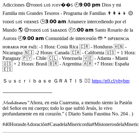
Adicciones 🟡ᴛᴏᴅᴏꜱ ʟᴏꜱ ᴊᴜᴇᴠ��ꜱ 🕘𝟵:𝟬𝟬 𝗽𝗺 Dios y mi
Familia mis Grandes Tesoros - Programa de Familias 👨‍👩‍👧‍👦 🟡
ᴛᴏᴅᴏꜱ ʟᴏꜱ ᴠɪᴇʀɴᴇꜱ 🕒𝟯:𝟬𝟬 𝗮𝗺 Amanece intercediendo por el
Mundo 🌎 🟡ᴛᴏᴅᴏꜱ ʟᴏꜱ ꜱᴀʙᴀᴅᴏꜱ 🕘5:𝟬𝟬 𝗮𝗺 Santo Rosario de la
Aurora 🕘𝟵:𝟬𝟬 𝗮𝗺 Comunidad de intercesión 🤲 * ᴅɪꜰᴇʀᴇɴᴄɪᴀ
ʜᴏʀᴀʀɪᴀ ᴩᴏʀ ᴩᴀíꜱ: -1 Hora: Costa Rica 🇨🇷 - Honduras 🇭🇳 -
Nicaragua 🇳🇮 -2 Horas: Canada 🇨🇦 - California 🇺🇸 + 1 Hora:
Paraguay 🇵🇾 - Chile 🇨🇱 - Venezuela 🇻🇪 - Atlanta - Miami
🇺🇸 + 2 Horas: Brasil 🇧🇷 - Argentina 🇦🇷 +7 Horas: España
🇪🇸
Ｓｕｓｃｒｉｂａｓｅ ＧＲＡＴＩＳ 👇🏼
https://n9.cl/vhybm
--------------------------------
𝓜𝓮𝓭𝓲𝓽𝓮𝓶𝓸𝓼 "Ahora, en esta Cuaresma, a menudo siento la Pasión
del Señor en mi cuerpo; todo lo que sufrió Jesús, lo vivo
profundamente en mi corazón.” ( Diario Santa Faustina No. 204 . )
#40HorasdeAdoración#CasadelaMisericordia#MisionerosdelaMiseric