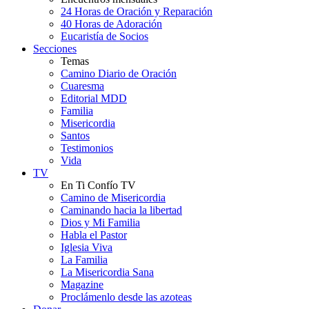
24 Horas de Oración y Reparación
40 Horas de Adoración
Eucaristía de Socios
Secciones
Temas
Camino Diario de Oración
Cuaresma
Editorial MDD
Familia
Misericordia
Santos
Testimonios
Vida
TV
En Ti Confío TV
Camino de Misericordia
Caminando hacia la libertad
Dios y Mi Familia
Habla el Pastor
Iglesia Viva
La Familia
La Misericordia Sana
Magazine
Proclámenlo desde las azoteas