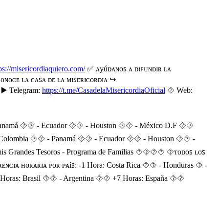
ps://misericordiaquiero.com/
✅ ᴀyúᴅᴀɴᴏꜱ ᴀ ᴅɪꜰᴜɴᴅɪʀ ʟᴀ
ɴᴏᴄᴇ ʟᴀ ᴄᴀꜱᴀ ᴅᴇ ʟᴀ ᴍɪꜱᴇʀɪᴄᴏʀᴅɪᴀ ↪️
. ▶️ Telegram:
https://t.me/CasadelaMisericordiaOficial
⯑️ Web:
⯑ - Panamá ⯑⯑ - Ecuador ⯑⯑ - Houston ⯑⯑ - México D.F ⯑⯑
 Colombia ⯑⯑ - Panamá ⯑⯑ - Ecuador ⯑⯑ - Houston ⯑⯑ -
randes Tesoros - Programa de Familias ⯑‍⯑‍⯑‍⯑ ⯑ᴛᴏᴅᴏꜱ ʟᴏꜱ
ɪᴀ ʜᴏʀᴀʀɪᴀ ᴩᴏʀ ᴩᴀíꜱ: -1 Hora: Costa Rica ⯑⯑ - Honduras ⯑ -
 Horas: Brasil ⯑⯑ - Argentina ⯑⯑ +7 Horas: España ⯑⯑