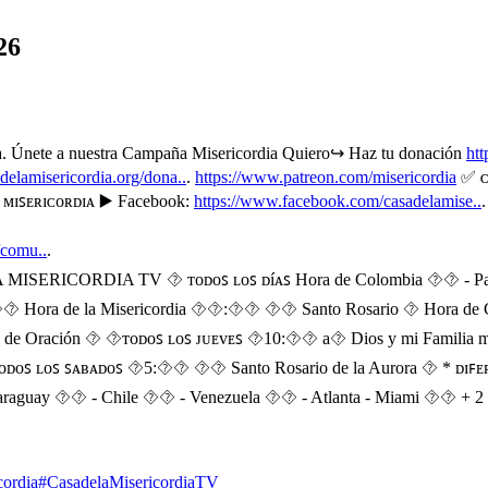
26
alta. Únete a nuestra Campaña Misericordia Quiero↪️ Haz tu donación
htt
adelamisericordia.org/dona..
.
https://www.patreon.com/misericordia
✅ ᴄᴏ
 ᴍɪꜱᴇʀɪᴄᴏʀᴅɪᴀ ▶️ Facebook:
https://www.facebook.com/casadelamise..
/comu..
.
CASA DE LA MISERICORDIA TV ⯑ ᴛᴏᴅᴏꜱ ʟᴏꜱ ᴅíᴀꜱ Hora de Colombia ⯑
⯑ Hora de la Misericordia ⯑⯑:⯑⯑ ⯑⯑ Santo Rosario ⯑ Hora de
ación ⯑ ⯑ᴛᴏᴅᴏꜱ ʟᴏꜱ ᴊᴜᴇᴠᴇꜱ ⯑10:⯑⯑ a⯑ Dios y mi Familia mis G
 ʟᴏꜱ ꜱᴀʙᴀᴅᴏꜱ ⯑5:⯑⯑ ⯑⯑ Santo Rosario de la Aurora ⯑ * ᴅɪꜰᴇʀᴇɴᴄ
araguay ⯑⯑ - Chile ⯑⯑ - Venezuela ⯑⯑ - Atlanta - Miami ⯑⯑ + 2
cordia
#CasadelaMisericordiaTV