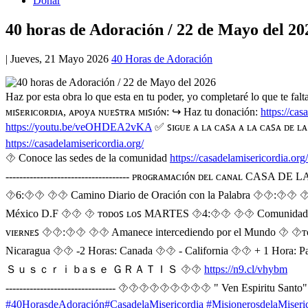
Donar
40 horas de Adoración / 22 de Mayo del 20
|
Jueves, 21 Mayo 2026
40 Horas de Adoración
Haz por esta obra lo que esta en tu poder, yo completaré lo que te f
ᴍɪꜱᴇʀɪᴄᴏʀᴅɪᴀ, ᴀᴩᴏyᴀ ɴᴜᴇꜱᴛʀᴀ ᴍɪꜱɪóɴ: ↪️ Haz tu donación:
https://cas
https://youtu.be/veOHDEA2vKA
✅ ꜱɪɢᴜᴇ ᴀ ʟᴀ ᴄᴀꜱᴀ ᴀ ʟᴀ ᴄᴀꜱᴀ ᴅᴇ ʟᴀ
https://casadelamisericordia.org/
⯑ Conoce las sedes de la comunidad
https://casadelamisericordia.org
------------------------------------ ᴩʀᴏɢʀᴀᴍᴀᴄɪóɴ ᴅᴇʟ ᴄᴀɴᴀʟ 
⯑6:⯑⯑ ⯑⯑ Camino Diario de Oración con la Palabra ⯑⯑:⯑⯑ ⯑
México D.F ⯑⯑ ⯑ ᴛᴏᴅᴏꜱ ʟᴏꜱ MARTES ⯑4:⯑⯑ ⯑⯑ Comunidad de Or
ᴠɪᴇʀɴᴇꜱ ⯑⯑:⯑⯑ ⯑⯑ Amanece intercediendo por el Mundo ⯑ ⯑ᴛᴏᴅᴏꜱ
Nicaragua ⯑⯑ -2 Horas: Canada ⯑⯑ - California ⯑⯑ + 1 Hora: P
Ｓｕｓｃｒｉｂaｓｅ ＧＲＡＴＩＳ ⯑⯑
https://n9.cl/vhybm
-------------------------------- ⯑⯑⯑⯑⯑⯑⯑⯑⯑ " Ven Espiritu Santo"
#40HorasdeAdoración
#CasadelaMisericordia
#MisionerosdelaMiseri