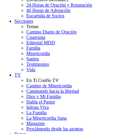
24 Horas de Oración y Reparación
40 Horas de Adoración
Eucaristía de Socios
Secciones
Temas
Camino Diario de Oración
Cuaresma
Editorial MDD
Familia
Misericordia
Santos
Testimonios
Vida
TV
En Ti Confío TV
Camino de Misericordia
Caminando hacia la libertad
Dios y Mi Familia
Habla el Pastor
Iglesia Viva
La Familia
La Misericordia Sana
Magazine
Proclámenlo desde las azoteas