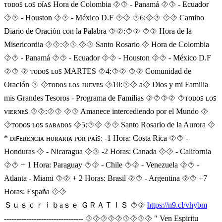
ᴛᴏᴅᴏꜱ ʟᴏꜱ ᴅíᴀꜱ Hora de Colombia ⯑⯑ - Panamá ⯑⯑ - Ecuador
⯑⯑ - Houston ⯑⯑ - México D.F ⯑⯑ ⯑6:⯑⯑ ⯑⯑ Camino
Diario de Oración con la Palabra ⯑⯑:⯑⯑ ⯑⯑ Hora de la
Misericordia ⯑⯑:⯑⯑ ⯑⯑ Santo Rosario ⯑ Hora de Colombia
⯑⯑ - Panamá ⯑⯑ - Ecuador ⯑⯑ - Houston ⯑⯑ - México D.F
⯑⯑ ⯑ ᴛᴏᴅᴏꜱ ʟᴏꜱ MARTES ⯑4:⯑⯑ ⯑⯑ Comunidad de
Oración ⯑ ⯑ᴛᴏᴅᴏꜱ ʟᴏꜱ ᴊᴜᴇᴠᴇꜱ ⯑10:⯑⯑ a⯑ Dios y mi Familia
mis Grandes Tesoros - Programa de Familias ⯑‍⯑‍⯑‍⯑ ⯑ᴛᴏᴅᴏꜱ ʟᴏꜱ
ᴠɪᴇʀɴᴇꜱ ⯑⯑:⯑⯑ ⯑⯑ Amanece intercediendo por el Mundo ⯑
⯑ᴛᴏᴅᴏꜱ ʟᴏꜱ ꜱᴀʙᴀᴅᴏꜱ ⯑5:⯑⯑ ⯑⯑ Santo Rosario de la Aurora ⯑
* ᴅɪꜰᴇʀᴇɴᴄɪᴀ ʜᴏʀᴀʀɪᴀ ᴩᴏʀ ᴩᴀíꜱ: -1 Hora: Costa Rica ⯑⯑ -
Honduras ⯑ - Nicaragua ⯑⯑ -2 Horas: Canada ⯑⯑ - California
⯑⯑ + 1 Hora: Paraguay ⯑⯑ - Chile ⯑⯑ - Venezuela ⯑⯑ -
Atlanta - Miami ⯑⯑ + 2 Horas: Brasil ⯑⯑ - Argentina ⯑⯑ +7
Horas: España ⯑⯑
Ｓｕｓｃｒｉｂaｓｅ ＧＲＡＴＩＳ ⯑⯑
https://n9.cl/vhybm
-------------------------------- ⯑⯑⯑⯑⯑⯑⯑⯑⯑ " Ven Espiritu