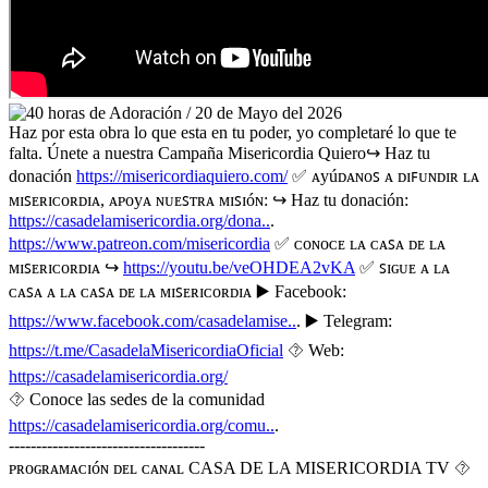
Haz por esta obra lo que esta en tu poder, yo completaré lo que te
falta. Únete a nuestra Campaña Misericordia Quiero↪️ Haz tu
donación
https://misericordiaquiero.com/
✅ ᴀyúᴅᴀɴᴏꜱ ᴀ ᴅɪꜰᴜɴᴅɪʀ ʟᴀ
ᴍɪꜱᴇʀɪᴄᴏʀᴅɪᴀ, ᴀᴩᴏyᴀ ɴᴜᴇꜱᴛʀᴀ ᴍɪꜱɪóɴ: ↪️ Haz tu donación:
https://casadelamisericordia.org/dona..
.
https://www.patreon.com/misericordia
✅ ᴄᴏɴᴏᴄᴇ ʟᴀ ᴄᴀꜱᴀ ᴅᴇ ʟᴀ
ᴍɪꜱᴇʀɪᴄᴏʀᴅɪᴀ ↪️
https://youtu.be/veOHDEA2vKA
✅ ꜱɪɢᴜᴇ ᴀ ʟᴀ
ᴄᴀꜱᴀ ᴀ ʟᴀ ᴄᴀꜱᴀ ᴅᴇ ʟᴀ ᴍɪꜱᴇʀɪᴄᴏʀᴅɪᴀ ▶️ Facebook:
https://www.facebook.com/casadelamise..
. ▶️ Telegram:
https://t.me/CasadelaMisericordiaOficial
⯑️ Web:
https://casadelamisericordia.org/
⯑ Conoce las sedes de la comunidad
https://casadelamisericordia.org/comu..
.
------------------------------------
ᴩʀᴏɢʀᴀᴍᴀᴄɪóɴ ᴅᴇʟ ᴄᴀɴᴀʟ CASA DE LA MISERICORDIA TV ⯑