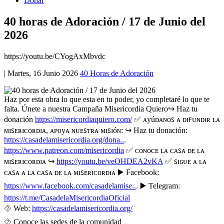
Donar
40 horas de Adoración / 17 de Junio del
2026
https://youtu.be/CYogAxMbvdc
|
Martes, 16 Junio 2026
40 Horas de Adoración
Haz por esta obra lo que esta en tu poder, yo completaré lo que te
falta. Únete a nuestra Campaña Misericordia Quiero↪️ Haz tu
donación
https://misericordiaquiero.com/
✅ ᴀyúᴅᴀɴᴏꜱ ᴀ ᴅɪꜰᴜɴᴅɪʀ ʟᴀ
ᴍɪꜱᴇʀɪᴄᴏʀᴅɪᴀ, ᴀᴩᴏyᴀ ɴᴜᴇꜱᴛʀᴀ ᴍɪꜱɪóɴ: ↪️ Haz tu donación:
https://casadelamisericordia.org/dona..
.
https://www.patreon.com/misericordia
✅ ᴄᴏɴᴏᴄᴇ ʟᴀ ᴄᴀꜱᴀ ᴅᴇ ʟᴀ
ᴍɪꜱᴇʀɪᴄᴏʀᴅɪᴀ ↪️
https://youtu.be/veOHDEA2vKA
✅ ꜱɪɢᴜᴇ ᴀ ʟᴀ
ᴄᴀꜱᴀ ᴀ ʟᴀ ᴄᴀꜱᴀ ᴅᴇ ʟᴀ ᴍɪꜱᴇʀɪᴄᴏʀᴅɪᴀ ▶️ Facebook:
https://www.facebook.com/casadelamise..
. ▶️ Telegram:
https://t.me/CasadelaMisericordiaOficial
⯑️ Web:
https://casadelamisericordia.org/
⯑ Conoce las sedes de la comunidad