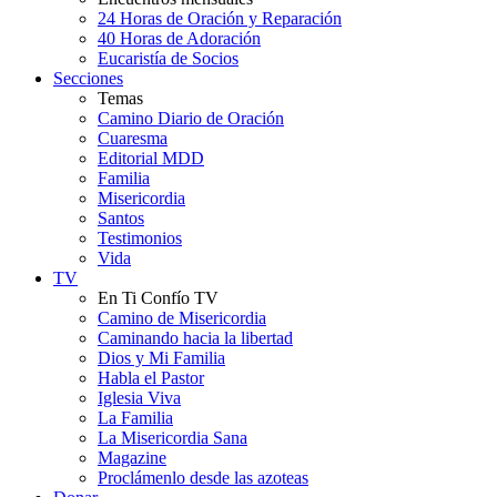
24 Horas de Oración y Reparación
40 Horas de Adoración
Eucaristía de Socios
Secciones
Temas
Camino Diario de Oración
Cuaresma
Editorial MDD
Familia
Misericordia
Santos
Testimonios
Vida
TV
En Ti Confío TV
Camino de Misericordia
Caminando hacia la libertad
Dios y Mi Familia
Habla el Pastor
Iglesia Viva
La Familia
La Misericordia Sana
Magazine
Proclámenlo desde las azoteas