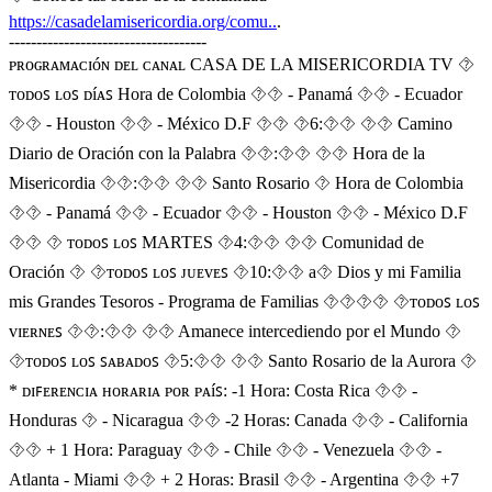
https://casadelamisericordia.org/comu..
.
------------------------------------
ᴩʀᴏɢʀᴀᴍᴀᴄɪóɴ ᴅᴇʟ ᴄᴀɴᴀʟ CASA DE LA MISERICORDIA TV ⯑
ᴛᴏᴅᴏꜱ ʟᴏꜱ ᴅíᴀꜱ Hora de Colombia ⯑⯑ - Panamá ⯑⯑ - Ecuador
⯑⯑ - Houston ⯑⯑ - México D.F ⯑⯑ ⯑6:⯑⯑ ⯑⯑ Camino
Diario de Oración con la Palabra ⯑⯑:⯑⯑ ⯑⯑ Hora de la
Misericordia ⯑⯑:⯑⯑ ⯑⯑ Santo Rosario ⯑ Hora de Colombia
⯑⯑ - Panamá ⯑⯑ - Ecuador ⯑⯑ - Houston ⯑⯑ - México D.F
⯑⯑ ⯑ ᴛᴏᴅᴏꜱ ʟᴏꜱ MARTES ⯑4:⯑⯑ ⯑⯑ Comunidad de
Oración ⯑ ⯑ᴛᴏᴅᴏꜱ ʟᴏꜱ ᴊᴜᴇᴠᴇꜱ ⯑10:⯑⯑ a⯑ Dios y mi Familia
mis Grandes Tesoros - Programa de Familias ⯑‍⯑‍⯑‍⯑ ⯑ᴛᴏᴅᴏꜱ ʟᴏꜱ
ᴠɪᴇʀɴᴇꜱ ⯑⯑:⯑⯑ ⯑⯑ Amanece intercediendo por el Mundo ⯑
⯑ᴛᴏᴅᴏꜱ ʟᴏꜱ ꜱᴀʙᴀᴅᴏꜱ ⯑5:⯑⯑ ⯑⯑ Santo Rosario de la Aurora ⯑
* ᴅɪꜰᴇʀᴇɴᴄɪᴀ ʜᴏʀᴀʀɪᴀ ᴩᴏʀ ᴩᴀíꜱ: -1 Hora: Costa Rica ⯑⯑ -
Honduras ⯑ - Nicaragua ⯑⯑ -2 Horas: Canada ⯑⯑ - California
⯑⯑ + 1 Hora: Paraguay ⯑⯑ - Chile ⯑⯑ - Venezuela ⯑⯑ -
Atlanta - Miami ⯑⯑ + 2 Horas: Brasil ⯑⯑ - Argentina ⯑⯑ +7