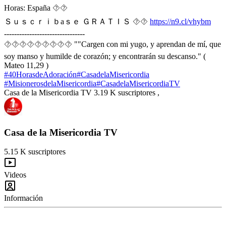
Horas: España ⯑⯑
Ｓｕｓｃｒｉｂaｓｅ ＧＲＡＴＩＳ ⯑⯑
https://n9.cl/vhybm
--------------------------------
⯑⯑⯑⯑⯑⯑⯑⯑⯑ ""Cargen con mi yugo, y aprendan de mí, que
soy manso y humilde de corazón; y encontrarán su descanso." (
Mateo 11,29 )
#40HorasdeAdoración
#CasadelaMisericordia
#MisionerosdelaMisericordia
#CasadelaMisericordiaTV
Casa de la Misericordia TV 3.19 K suscriptores ,
Casa de la Misericordia TV
5.15 K suscriptores
Videos
Información