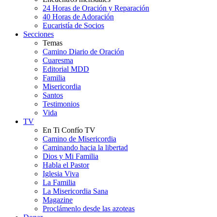
24 Horas de Oración y Reparación
40 Horas de Adoración
Eucaristía de Socios
Secciones
Temas
Camino Diario de Oración
Cuaresma
Editorial MDD
Familia
Misericordia
Santos
Testimonios
Vida
TV
En Ti Confío TV
Camino de Misericordia
Caminando hacia la libertad
Dios y Mi Familia
Habla el Pastor
Iglesia Viva
La Familia
La Misericordia Sana
Magazine
Proclámenlo desde las azoteas