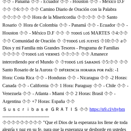
⯑⯑ - Panamá ⯑⯑ - Ecuador ⯑⯑ - Houston ⯑⯑ - México D.F
⯑⯑ ⯑6:⯑⯑ ⯑⯑ Camino Diario de Oración con la Palabra
⯑⯑:⯑⯑ ⯑⯑ Hora de la Misericordia ⯑⯑:⯑⯑ ⯑⯑ Santo
Rosario ⯑ Hora de Colombia ⯑⯑ - Panamá ⯑⯑ - Ecuador ⯑⯑ -
Houston ⯑⯑ - México D.F ⯑⯑ ⯑ ᴛᴏᴅᴏꜱ ʟᴏꜱ MARTES ⯑4:⯑⯑
⯑⯑ Comunidad de Oración ⯑ ⯑ᴛᴏᴅᴏꜱ ʟᴏꜱ ᴊᴜᴇᴠᴇꜱ ⯑10:⯑⯑ a⯑
Dios y mi Familia mis Grandes Tesoros - Programa de Familias
⯑‍⯑‍⯑‍⯑ ⯑ᴛᴏᴅᴏꜱ ʟᴏꜱ ᴠɪᴇʀɴᴇꜱ ⯑⯑:⯑⯑ ⯑⯑ Amanece
intercediendo por el Mundo ⯑ ⯑ᴛᴏᴅᴏꜱ ʟᴏꜱ ꜱᴀʙᴀᴅᴏꜱ ⯑5:⯑⯑ ⯑⯑
Santo Rosario de la Aurora ⯑ ᴅɪꜰᴇʀᴇɴᴄɪᴀ ʜᴏʀᴀʀɪᴀ ᴩᴏʀ ᴩᴀíꜱ: -1
Hora: Costa Rica ⯑⯑ - Honduras ⯑⯑ - Nicaragua ⯑⯑ -2 Horas:
Canada ⯑⯑ - California ⯑⯑ 1 Hora: Paraguay ⯑⯑ - Chile ⯑⯑ -
Venezuela ⯑⯑ - Atlanta - Miami ⯑⯑ 2 Horas: Brasil ⯑⯑ -
Argentina ⯑⯑ +7 Horas: España ⯑⯑
Ｓｕｓｃｒｉｂａｓｅ ＧＲＡＴＩＳ ⯑⯑
https://n9.cl/vhybm
--------------------------------
⯑⯑⯑⯑⯑⯑⯑⯑⯑ "Que el Dios de la esperanza los llene de toda
alegría y paz en su fe, para que la esperanza se desborde en ustedes