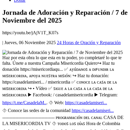
Donar
Jornada de Adoración y Reparación / 7 de
Noviembre del 2025
https://youtu.be/jAjV1T_K07s
|
Jueves, 06 Noviembre 2025
24 Horas de Oración y Reparación
Haz por esta obra lo que esta en tu poder, yo completaré lo que te
falta. Únete a nuestra Campaña Misericordia Quiero↪️ Haz tu
donación https://misericordiaqu... ✅ ᴀyúᴅᴀɴᴏꜱ ᴀ ᴅɪꜰᴜɴᴅɪʀ ʟᴀ
ᴍɪꜱᴇʀɪᴄᴏʀᴅɪᴀ, ᴀᴩᴏyᴀ ɴᴜᴇꜱᴛʀᴀ ᴍɪꜱɪóɴ: ↪️ Haz tu donación:
https://casadelamiseri... / misericordia ✅ ᴄᴏɴᴏᴄᴇ ʟᴀ ᴄᴀꜱᴀ ᴅᴇ ʟᴀ
ᴍɪꜱᴇʀɪᴄᴏʀᴅɪᴀ ↪️ • Vídeo ✅ ꜱɪɢᴜᴇ ᴀ ʟᴀ ᴄᴀꜱᴀ ᴀ ʟᴀ ᴄᴀꜱᴀ ᴅᴇ ʟᴀ
ᴍɪꜱᴇʀɪᴄᴏʀᴅɪᴀ ▶️ Facebook: / casadelamisericordia ▶️ Telegram:
https://t.me/CasadelaM..
. ⯑️ Web:
https://casadelamiseri...
⯑ Conoce las sedes de la comunidad
https://casadelamiseri...
------------------------------------ ᴩʀᴏɢʀᴀᴍᴀᴄɪóɴ ᴅᴇʟ ᴄᴀɴᴀʟ CASA DE
LA MISERICORDIA TV ⯑ ᴛᴏᴅᴏꜱ ʟᴏꜱ ᴅíᴀꜱ Hora de Colombia