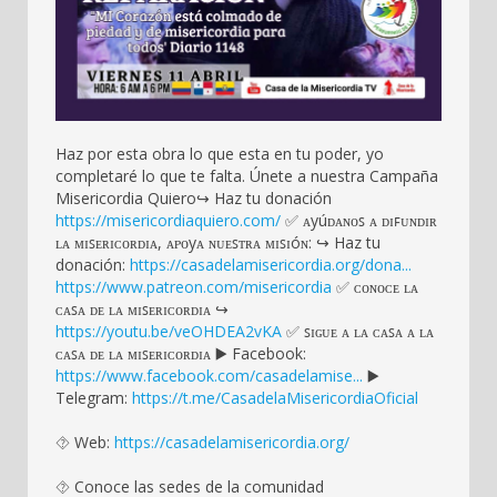
Haz por esta obra lo que esta en tu poder, yo
completaré lo que te falta. Únete a nuestra Campaña
Misericordia Quiero↪️ Haz tu donación
https://misericordiaquiero.com/
✅ ᴀyúᴅᴀɴᴏꜱ ᴀ ᴅɪꜰᴜɴᴅɪʀ
ʟᴀ ᴍɪꜱᴇʀɪᴄᴏʀᴅɪᴀ, ᴀᴩᴏyᴀ ɴᴜᴇꜱᴛʀᴀ ᴍɪꜱɪóɴ: ↪️ Haz tu
donación:
https://casadelamisericordia.org/dona...
https://www.patreon.com/misericordia
✅ ᴄᴏɴᴏᴄᴇ ʟᴀ
ᴄᴀꜱᴀ ᴅᴇ ʟᴀ ᴍɪꜱᴇʀɪᴄᴏʀᴅɪᴀ ↪️
https://youtu.be/veOHDEA2vKA
✅ ꜱɪɢᴜᴇ ᴀ ʟᴀ ᴄᴀꜱᴀ ᴀ ʟᴀ
ᴄᴀꜱᴀ ᴅᴇ ʟᴀ ᴍɪꜱᴇʀɪᴄᴏʀᴅɪᴀ ▶️ Facebook:
https://www.facebook.com/casadelamise...
▶️
Telegram:
https://t.me/CasadelaMisericordiaOficial
⯑️ Web:
https://casadelamisericordia.org/
⯑ Conoce las sedes de la comunidad