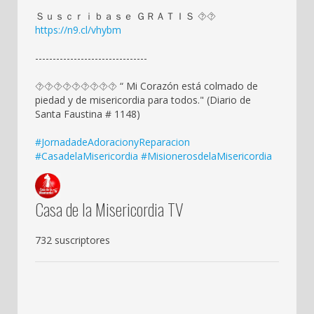
Ｓｕｓｃｒｉｂａｓｅ ＧＲＡＴＩＳ ⯑⯑
https://n9.cl/vhybm
--------------------------------
⯑⯑⯑⯑⯑⯑⯑⯑⯑ “ Mi Corazón está colmado de
piedad y de misericordia para todos." (Diario de
Santa Faustina # 1148)
#JornadadeAdoracionyReparacion
#CasadelaMisericordia
#MisionerosdelaMisericordia
Casa de la Misericordia TV
732 suscriptores