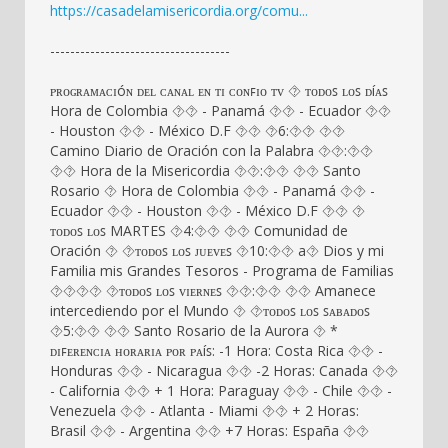
https://casadelamisericordia.org/comu...
------------------------------------
ᴩʀᴏɢʀᴀᴍᴀᴄɪóɴ ᴅᴇʟ ᴄᴀɴᴀʟ ᴇɴ ᴛɪ ᴄᴏɴꜰɪᴏ ᴛᴠ ⯑ ᴛᴏᴅᴏꜱ ʟᴏꜱ ᴅíᴀꜱ
Hora de Colombia ⯑⯑ - Panamá ⯑⯑ - Ecuador ⯑⯑
- Houston ⯑⯑ - México D.F ⯑⯑ ⯑6:⯑⯑ ⯑⯑
Camino Diario de Oración con la Palabra ⯑⯑:⯑⯑
⯑⯑ Hora de la Misericordia ⯑⯑:⯑⯑ ⯑⯑ Santo
Rosario ⯑ Hora de Colombia ⯑⯑ - Panamá ⯑⯑ -
Ecuador ⯑⯑ - Houston ⯑⯑ - México D.F ⯑⯑ ⯑
ᴛᴏᴅᴏꜱ ʟᴏꜱ MARTES ⯑4:⯑⯑ ⯑⯑ Comunidad de
Oración ⯑ ⯑ᴛᴏᴅᴏꜱ ʟᴏꜱ ᴊᴜᴇᴠᴇꜱ ⯑10:⯑⯑ a⯑ Dios y mi
Familia mis Grandes Tesoros - Programa de Familias
⯑‍⯑‍⯑‍⯑ ⯑ᴛᴏᴅᴏꜱ ʟᴏꜱ ᴠɪᴇʀɴᴇꜱ ⯑⯑:⯑⯑ ⯑⯑ Amanece
intercediendo por el Mundo ⯑ ⯑ᴛᴏᴅᴏꜱ ʟᴏꜱ ꜱᴀʙᴀᴅᴏꜱ
⯑5:⯑⯑ ⯑⯑ Santo Rosario de la Aurora ⯑ *
ᴅɪꜰᴇʀᴇɴᴄɪᴀ ʜᴏʀᴀʀɪᴀ ᴩᴏʀ ᴩᴀíꜱ: -1 Hora: Costa Rica ⯑⯑ -
Honduras ⯑⯑ - Nicaragua ⯑⯑ -2 Horas: Canada ⯑⯑
- California ⯑⯑ + 1 Hora: Paraguay ⯑⯑ - Chile ⯑⯑ -
Venezuela ⯑⯑ - Atlanta - Miami ⯑⯑ + 2 Horas:
Brasil ⯑⯑ - Argentina ⯑⯑ +7 Horas: España ⯑⯑