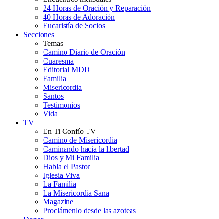
24 Horas de Oración y Reparación
40 Horas de Adoración
Eucaristía de Socios
Secciones
Temas
Camino Diario de Oración
Cuaresma
Editorial MDD
Familia
Misericordia
Santos
Testimonios
Vida
TV
En Ti Confío TV
Camino de Misericordia
Caminando hacia la libertad
Dios y Mi Familia
Habla el Pastor
Iglesia Viva
La Familia
La Misericordia Sana
Magazine
Proclámenlo desde las azoteas