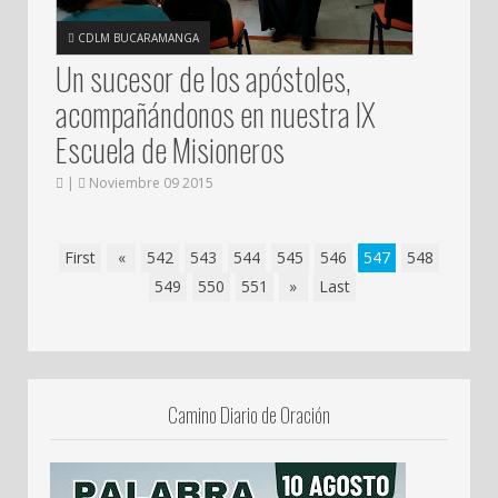
CDLM BUCARAMANGA
Un sucesor de los apóstoles,
acompañándonos en nuestra IX
Escuela de Misioneros
|
Noviembre 09 2015
First
«
542
543
544
545
546
547
548
549
550
551
»
Last
Camino Diario de Oración